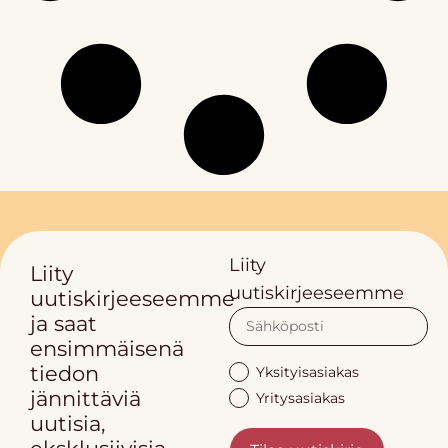
Liity
Liity
uutiskirjeeseemme
uutiskirjeeseemme
ja saat
ensimmäisenä
tiedon
Yksityisasiakas
jännittäviä
Yritysasiakas
uutisia,