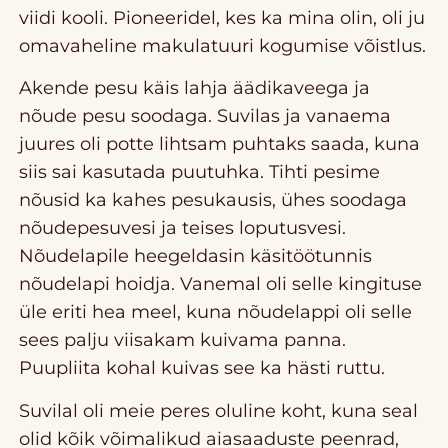
viidi kooli. Pioneeridel, kes ka mina olin, oli ju
omavaheline makulatuuri kogumise võistlus.
Akende pesu käis lahja äädikaveega ja
nõude pesu soodaga. Suvilas ja vanaema
juures oli potte lihtsam puhtaks saada, kuna
siis sai kasutada puutuhka. Tihti pesime
nõusid ka kahes pesukausis, ühes soodaga
nõudepesuvesi ja teises loputusvesi.
Nõudelapile heegeldasin käsitöötunnis
nõudelapi hoidja. Vanemal oli selle kingituse
üle eriti hea meel, kuna nõudelappi oli selle
sees palju viisakam kuivama panna.
Puupliita kohal kuivas see ka hästi ruttu.
Suvilal oli meie peres oluline koht, kuna seal
olid kõik võimalikud aiasaaduste peenrad,