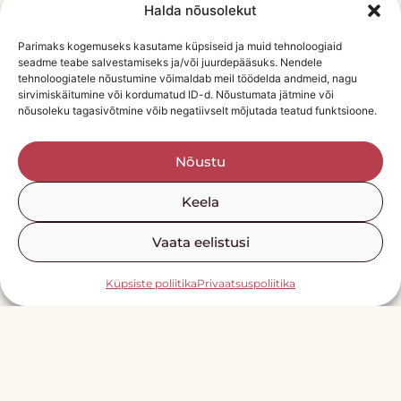
Halda nõusolekut
Meeles on isegi see, et vanaisa keetis ise ka
seepi, millega sai siis villaseid riided kenasti
Parimaks kogemuseks kasutame küpsiseid ja muid tehnoloogiaid
seadme teabe salvestamiseks ja/või juurdepääsuks. Nendele
puhtaks.
tehnoloogiatele nõustumine võimaldab meil töödelda andmeid, nagu
sirvimiskäitumine või kordumatud ID-d. Nõustumata jätmine või
Suurem osa riideid õmbles ema minule ja
nõusoleku tagasivõtmine võib negatiivselt mõjutada teatud funktsioone.
vennale ise ja neid sai kantud riide eluea
lõpuni või antud noorematele sugulastele
Nõustu
edasi. Pehmed pidujalanõud valmistas tuttav
Keela
kingsepp.
Vaata eelistusi
Hoidsin sageli ka onulapsi ja marliriidest
mähkmete vahetamine käis „töö“ juurde.
Küpsiste poliitika
Privaatsuspoliitika
Mida kiiremini laps potile käima õppis, seda
vähemaks jäi lappide pesemine. Jõudes
neiuikka sai ära õpitud ka see, kuidas marlist
ja vatist „hügieenisidemeid“ ise valmistada.
Kasutusel olid ka puuvillased taskurätid,