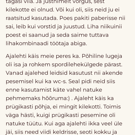
tagasi viia. Ja justnimelt võrgus, sest
kilekotte ei olnud. Või kui oli, siis neid ju ei
raatsitud kasutada. Poes pakiti paberisse nii
sai, leib kui vorstid ja juustud. Liha niikuinii
poest ei saanud ja seda saime tuttava
lihakombinaadi töötaja abiga.
Ajalehti käis meie peres ka. Põhiline lugeja
oli isa ja rohkem spordilehekülgede pärast.
Vanad ajalehed leidsid kasutust nii akende
pesemisel kui ka wc-s. Seal pidi neid siis
enne kasutamist käte vahel natuke
pehmemaks hõõruma:) . Ajaleht käis ka
prügikasti põhja, ei mingit kilekotti. Toimis
väga hästi, kuigi prügikasti pesemine oli
natuke tüütu. Kui aga ajalehti ikka veel üle
jäi, siis need viidi keldrisse, seoti kokku ja