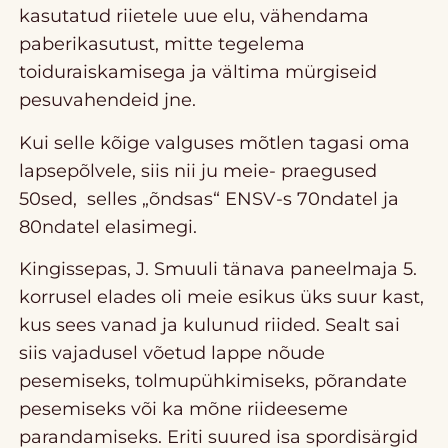
kasutatud riietele uue elu, vähendama
paberikasutust, mitte tegelema
toiduraiskamisega ja vältima mürgiseid
pesuvahendeid jne.
Kui selle kõige valguses mõtlen tagasi oma
lapsepõlvele, siis nii ju meie- praegused
50sed, selles „õndsas“ ENSV-s 70ndatel ja
80ndatel elasimegi.
Kingissepas, J. Smuuli tänava paneelmaja 5.
korrusel elades oli meie esikus üks suur kast,
kus sees vanad ja kulunud riided. Sealt sai
siis vajadusel võetud lappe nõude
pesemiseks, tolmupühkimiseks, põrandate
pesemiseks või ka mõne riideeseme
parandamiseks. Eriti suured isa spordisärgid