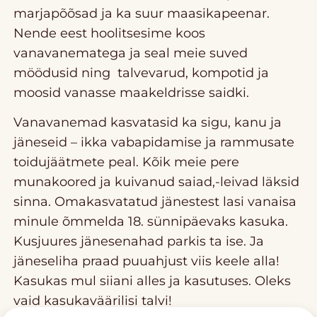
marjapõõsad ja ka suur maasikapeenar.
Nende eest hoolitsesime koos
vanavanematega ja seal meie suved
möödusid ning talvevarud, kompotid ja
moosid vanasse maakeldrisse saidki.
Vanavanemad kasvatasid ka sigu, kanu ja
jäneseid – ikka vabapidamise ja rammusate
toidujäätmete peal. Kõik meie pere
munakoored ja kuivanud saiad,-leivad läksid
sinna. Omakasvatatud jänestest lasi vanaisa
minule õmmelda 18. sünnipäevaks kasuka.
Kusjuures jänesenahad parkis ta ise. Ja
jäneseliha praad puuahjust viis keele alla!
Kasukas mul siiani alles ja kasutuses. Oleks
vaid kasukaväärilisi talvi!