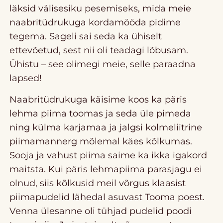
läksid välisesiku pesemiseks, mida meie
naabritüdrukuga kordamööda pidime
tegema. Sageli sai seda ka ühiselt
ettevõetud, sest nii oli teadagi lõbusam.
Ühistu – see olimegi meie, selle paraadna
lapsed!
Naabritüdrukuga käisime koos ka päris
lehma piima toomas ja seda üle pimeda
ning külma karjamaa ja jalgsi kolmeliitrine
piimamannerg mõlemal käes kõlkumas.
Sooja ja vahust piima saime ka ikka igakord
maitsta. Kui päris lehmapiima parasjagu ei
olnud, siis kõlkusid meil võrgus klaasist
piimapudelid lähedal asuvast Tooma poest.
Venna ülesanne oli tühjad pudelid poodi