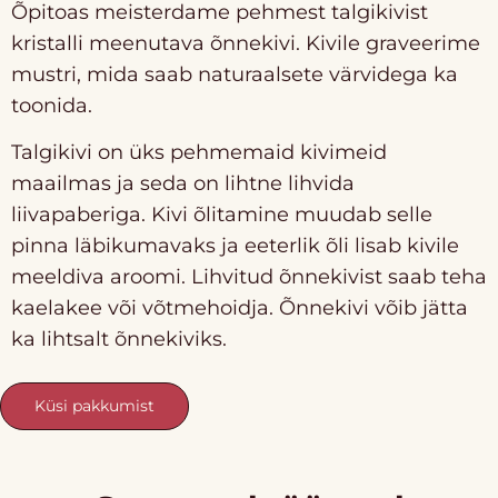
Õpitoas meisterdame pehmest talgikivist
kristalli meenutava õnnekivi. Kivile graveerime
mustri, mida saab naturaalsete värvidega ka
toonida.
Talgikivi on üks pehmemaid kivimeid
maailmas ja seda on lihtne lihvida
liivapaberiga. Kivi õlitamine muudab selle
pinna läbikumavaks ja eeterlik õli lisab kivile
meeldiva aroomi. Lihvitud õnnekivist saab teha
kaelakee või võtmehoidja. Õnnekivi võib jätta
ka lihtsalt õnnekiviks.
Küsi pakkumist