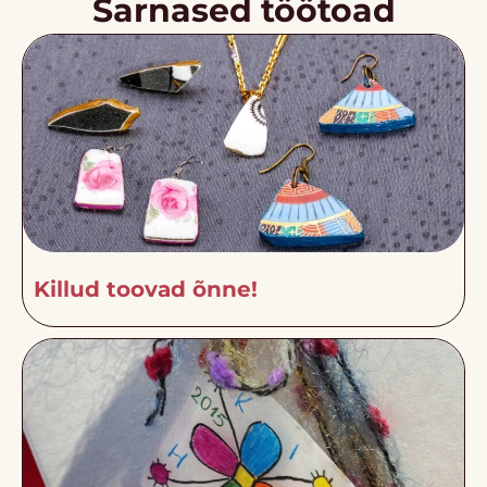
Sarnased töötoad
Killud toovad õnne!