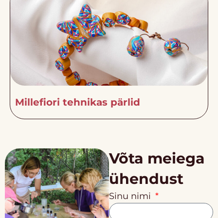
Millefiori tehnikas pärlid
Võta meiega
ühendust
Sinu nimi