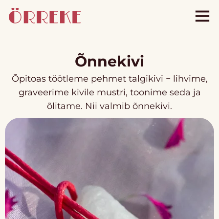
Õnnekivi
Õpitoas töötleme pehmet talgikivi − lihvime,
graveerime kivile mustri, toonime seda ja
õlitame. Nii valmib õnnekivi.