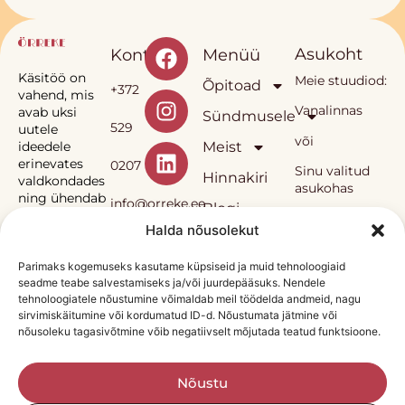
Asukoht
Kontakt
Menüü
Käsitöö on
Meie stuudiod:
Õpitoad
+372
vahend, mis
Vanalinnas
avab uksi
Sündmusele
529
uutele
või
Meist
ideedele
erinevates
0207
Sinu valitud
Hinnakiri
valdkondades
asukohas
ning ühendab
info@orreke.ee
Blogi
inimesi.
Halda nõusolekut
E-pood
Müügitingumused
Privaatsuspoliitika
Sinka
Parimaks kogemuseks kasutame küpsiseid ja muid tehnoloogiaid
seadme teabe salvestamiseks ja/või juurdepääsuks. Nendele
Örrekese
OÜ
tehnoloogiatele nõustumine võimaldab meil töödelda andmeid, nagu
õpitoad ja neis
sirvimiskäitumine või kordumatud ID-d. Nõustumata jätmine või
kasutatav
nõusoleku tagasivõtmine võib negatiivselt mõjutada teatud funktsioone.
metoodika on
Reg.
autorikaitse
all.
nr
Nõustu