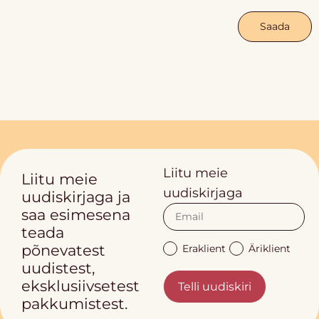
Saada
Liitu meie
Liitu meie
uudiskirjaga
uudiskirjaga ja
saa esimesena
teada
põnevatest
Eraklient
Äriklient
uudistest,
eksklusiivsetest
Telli uudiskiri
pakkumistest.