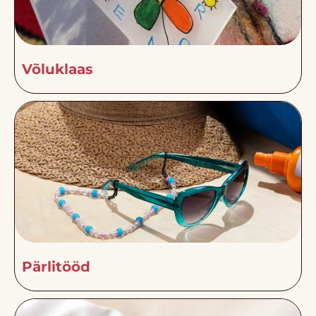
Võluklaas
Pärlitööd