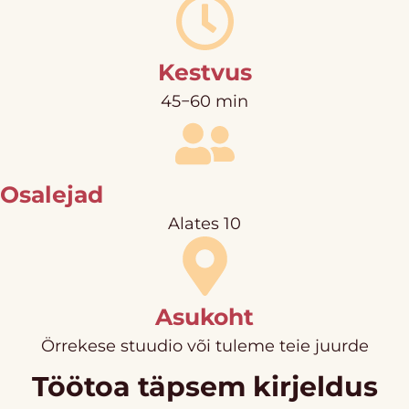
Kestvus
45−60 min
Osalejad
Alates 10
Asukoht
Örrekese stuudio või tuleme teie juurde
Töötoa täpsem kirjeldus