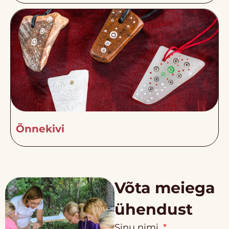
Õnnekivi
Võta meiega
ühendust
Sinu nimi