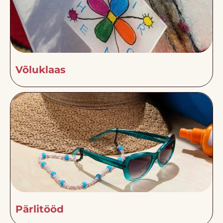
Võluklaas
Pärlitööd