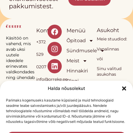
pakkumistest.
Asukoht
Kontakt
Menüü
Käsitöö on
Meie stuudiod:
Õpitoad
+372
vahend, mis
Vanalinnas
avab uksi
Sündmusele
529
uutele
või
Meist
ideedele
erinevates
0207
Sinu valitud
Hinnakiri
valdkondades
asukohas
ning ühendab
info@orreke.ee
Blogi
inimesi.
Halda nõusolekut
E-pood
Müügitingumused
Privaatsuspoliitika
Sinka
Parimaks kogemuseks kasutame küpsiseid ja muid tehnoloogiaid
seadme teabe salvestamiseks ja/või juurdepääsuks. Nendele
Örrekese
OÜ
tehnoloogiatele nõustumine võimaldab meil töödelda andmeid, nagu
õpitoad ja neis
sirvimiskäitumine või kordumatud ID-d. Nõustumata jätmine või
kasutatav
nõusoleku tagasivõtmine võib negatiivselt mõjutada teatud funktsioone.
metoodika on
Reg.
autorikaitse