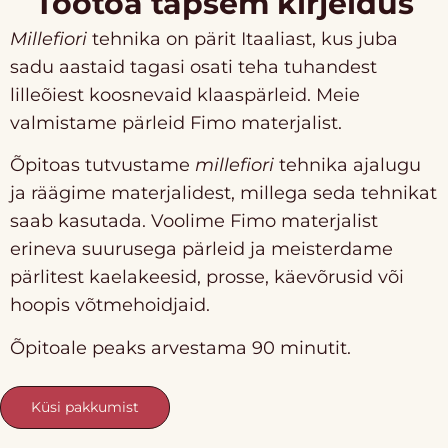
Töötoa täpsem kirjeldus
Millefiori
tehnika on pärit Itaaliast, kus juba
sadu aastaid tagasi osati teha tuhandest
lilleõiest koosnevaid klaaspärleid. Meie
valmistame pärleid Fimo materjalist.
Õpitoas tutvustame
millefiori
tehnika ajalugu
ja räägime materjalidest, millega seda tehnikat
saab kasutada. Voolime Fimo materjalist
erineva suurusega pärleid ja meisterdame
pärlitest kaelakeesid, prosse, käevõrusid või
hoopis võtmehoidjaid.
Õpitoale peaks arvestama 90 minutit.
Küsi pakkumist