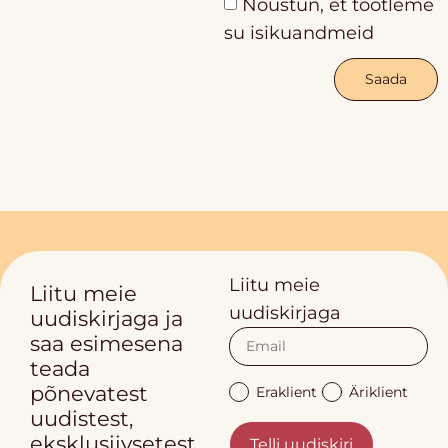
Nõustun, et töötleme
su isikuandmeid
Saada
Liitu meie
Liitu meie
uudiskirjaga
uudiskirjaga ja
saa esimesena
teada
põnevatest
Eraklient
Äriklient
uudistest,
eksklusiivsetest
Telli uudiskiri