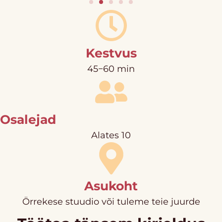
Kestvus
45−60 min
Osalejad
Alates 10
Asukoht
Örrekese stuudio või tuleme teie juurde