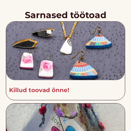
Sarnased töötoad
Killud toovad õnne!