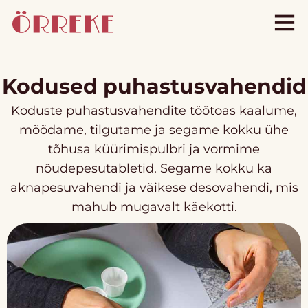
Kodused puhastusvahendid
Koduste puhastusvahendite töötoas kaalume,
mõõdame, tilgutame ja segame kokku ühe
tõhusa küürimispulbri ja vormime
nõudepesutabletid. Segame kokku ka
aknapesuvahendi ja väikese desovahendi, mis
mahub mugavalt käekotti.