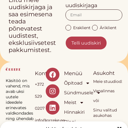
uudiskirjaga
uudiskirjaga ja
saa esimesena
teada
põnevatest
Eraklient
Äriklient
uudistest,
eksklusiivsetest
Telli uudiskiri
pakkumistest.
Asukoht
Kontakt
Menüü
Käsitöö on
Meie stuudiod:
Õpitoad
+372
vahend, mis
Vanalinnas
avab uksi
Sündmusele
529
uutele
või
Meist
ideedele
erinevates
0207
Sinu valitud
Hinnakiri
valdkondades
asukohas
ning ühendab
info@orreke.ee
Blogi
inimesi.