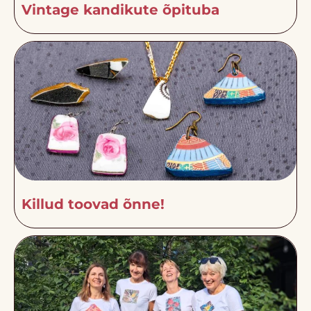
Vintage kandikute õpituba
Killud toovad õnne!