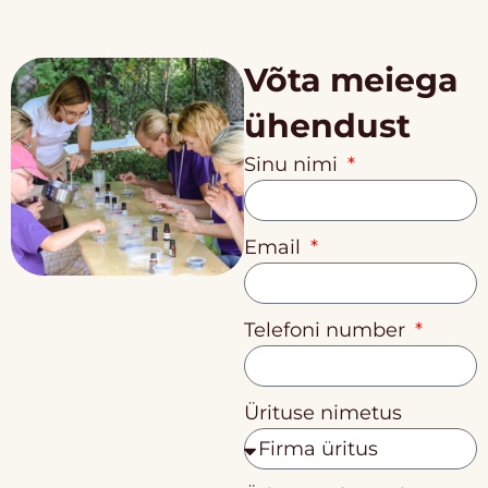
Võta meiega
ühendust
Sinu nimi
Email
Telefoni number
Ürituse nimetus