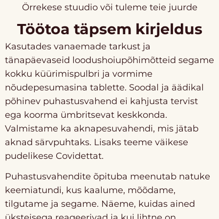
Örrekese stuudio või tuleme teie juurde
Töötoa täpsem kirjeldus
Kasutades vanaemade tarkust ja
tänapäevaseid loodushoiupõhimõtteid segame
kokku küürimispulbri ja vormime
nõudepesumasina tablette. Soodal ja äädikal
põhinev puhastusvahend ei kahjusta tervist
ega koorma ümbritsevat keskkonda.
Valmistame ka aknapesuvahendi, mis jätab
aknad särvpuhtaks. Lisaks teeme väikese
pudelikese Covidettat.
Puhastusvahendite õpituba meenutab natuke
keemiatundi, kus kaalume, mõõdame,
tilgutame ja segame. Näeme, kuidas ained
üksteisega reageerivad ja kui lihtne on