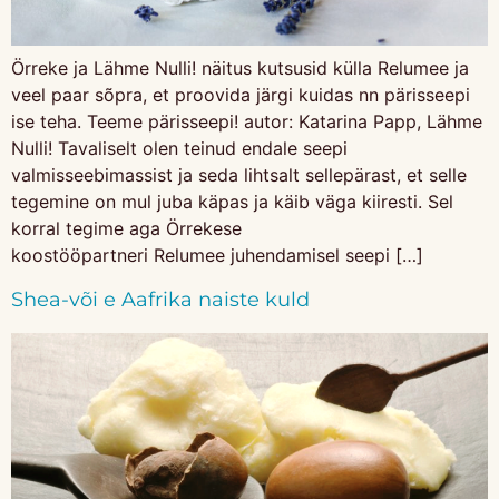
Örreke ja Lähme Nulli! näitus kutsusid külla Relumee ja
veel paar sõpra, et proovida järgi kuidas nn pärisseepi
ise teha. Teeme pärisseepi! autor: Katarina Papp, Lähme
Nulli! Tavaliselt olen teinud endale seepi
valmisseebimassist ja seda lihtsalt sellepärast, et selle
tegemine on mul juba käpas ja käib väga kiiresti. Sel
korral tegime aga Örrekese
koostööpartneri Relumee juhendamisel seepi […]
Shea-või e Aafrika naiste kuld