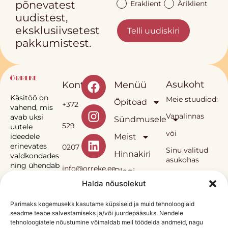
põnevatest
Eraklient
Äriklient
uudistest,
eksklusiivsetest
Telli uudiskiri
pakkumistest.
Asukoht
Kontakt
Menüü
Käsitöö on
Meie stuudiod:
Õpitoad
+372
vahend, mis
Vanalinnas
avab uksi
Sündmusele
529
uutele
või
Meist
ideedele
erinevates
0207
Sinu valitud
Hinnakiri
valdkondades
asukohas
ning ühendab
info@orreke.ee
Blogi
inimesi.
Halda nõusolekut
E-pood
Müügitingumused
Privaatsuspoliitika
Sinka
Parimaks kogemuseks kasutame küpsiseid ja muid tehnoloogiaid
seadme teabe salvestamiseks ja/või juurdepääsuks. Nendele
Örrekese
OÜ
tehnoloogiatele nõustumine võimaldab meil töödelda andmeid, nagu
õpitoad ja neis