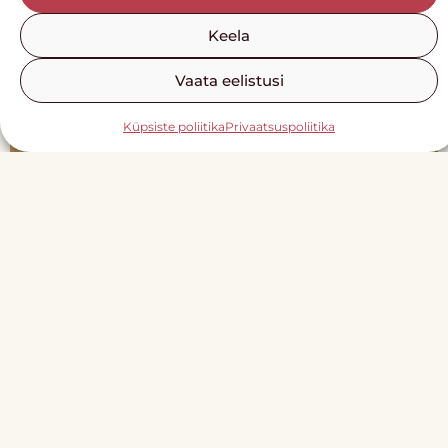
Keela
Vaata eelistusi
Küpsiste poliitika
Privaatsuspoliitika