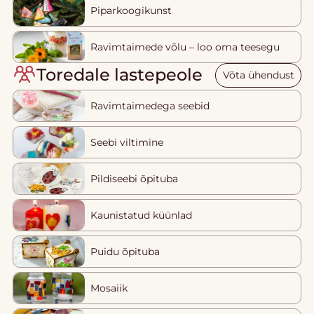
Piparkoogikunst
Ravimtaimede võlu – loo oma teesegu
Toredale lastepeole
Võta ühendust
Ravimtaimedega seebid
Seebi viltimine
Pildiseebi õpituba
Kaunistatud küünlad
Puidu õpituba
Mosaiik