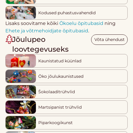
Kodused puhastusvahendid
Lisaks soovitame kõiki
Ökoelu õpitubasid
ning
Ehete ja võtmehoidjate õpitubasid
.
Jõulupeo
Võta ühendust
loovtegevuseks
Kaunistatud küünlad
Öko jõulukaunistused
Šokolaaditrühvlid
Martsipanist trühvlid
Piparkoogikunst