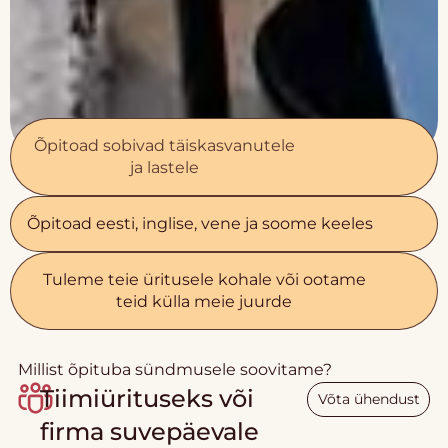
Õpitoad sobivad täiskasvanutele
ja lastele
Õpitoad eesti, inglise, vene ja soome keeles
Tuleme teie üritusele kohale või ootame
teid külla meie juurde
Millist õpituba sündmusele soovitame?
Tiimiürituseks või
Võta ühendust
firma suvepäevale