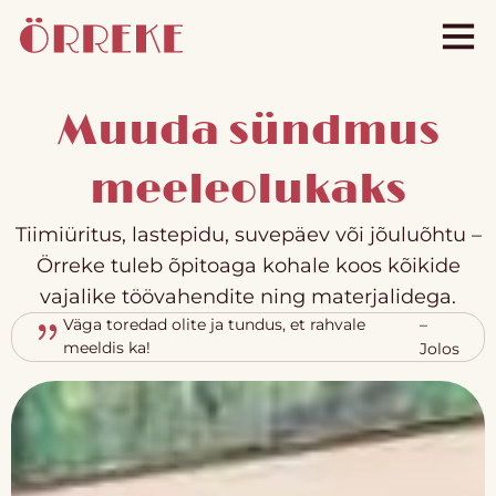
Muuda sündmus
meeleolukaks
Tiimiüritus, lastepidu, suvepäev või jõuluõhtu –
Örreke tuleb õpitoaga kohale koos kõikide
vajalike töövahendite ning materjalidega.
Väga toredad olite ja tundus, et rahvale
–
meeldis ka!
Jolos