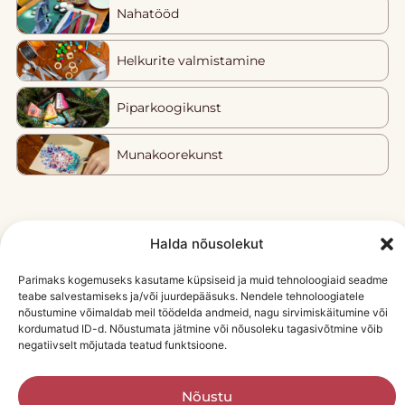
Nahatööd
Helkurite valmistamine
Piparkoogikunst
Munakoorekunst
Halda nõusolekut
Parimaks kogemuseks kasutame küpsiseid ja muid tehnoloogiaid seadme
teabe salvestamiseks ja/või juurdepääsuks. Nendele tehnoloogiatele
nõustumine võimaldab meil töödelda andmeid, nagu sirvimiskäitumine või
kordumatud ID-d. Nõustumata jätmine või nõusoleku tagasivõtmine võib
negatiivselt mõjutada teatud funktsioone.
Nõustu