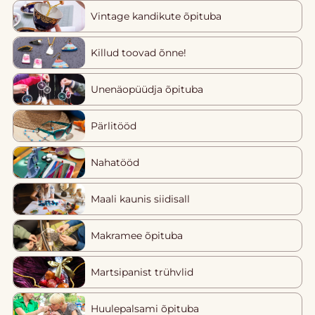
Vintage kandikute õpituba
Killud toovad õnne!
Unenäopüüdja õpituba
Pärlitööd
Nahatööd
Maali kaunis siidisall
Makramee õpituba
Martsipanist trühvlid
Huulepalsami õpituba