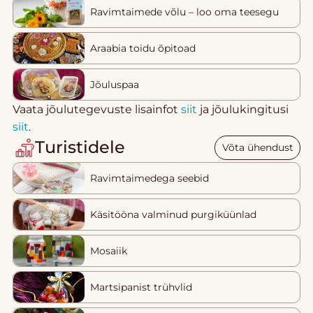
Ravimtaimede võlu – loo oma teesegu
Araabia toidu õpitoad
Jõuluspaa
Vaata jõulutegevuste lisainfot
siit
ja jõulukingitusi
siit
.
Turistidele
Võta ühendust
Ravimtaimedega seebid
Käsitööna valminud purgiküünlad
Mosaiik
Martsipanist trühvlid