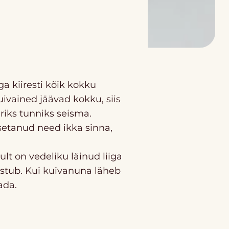
ga kiiresti kõik kokku
ivained jäävad kokku, siis
ariks tunniks seisma.
asetanud need ikka sinna,
lt on vedeliku läinud liiga
ivistub. Kui kuivanuna läheb
ada.