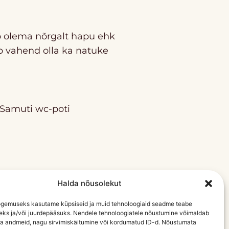
b olema nõrgalt hapu ehk
b vahend olla ka natuke
 Samuti wc-poti
Halda nõusolekut
li.
gemuseks kasutame küpsiseid ja muid tehnoloogiaid seadme teabe
eks ja/või juurdepääsuks. Nendele tehnoloogiatele nõustumine võimaldab
da andmeid, nagu sirvimiskäitumine või kordumatud ID-d. Nõustumata