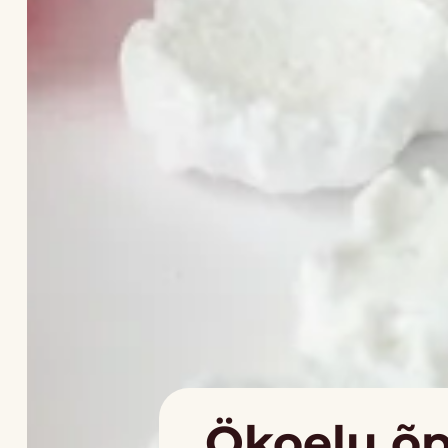
Ökoelu õp