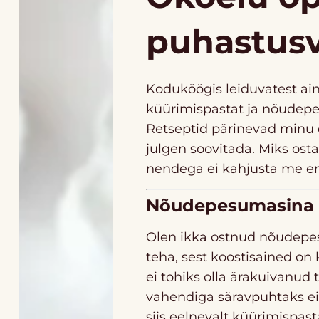
puhastus
Koduköögis leiduvatest ai
küürimispastat ja nõudepesu
Retseptid pärinevad minu 
julgen soovitada. Miks ost
nendega ei kahjusta me en
Nõudepesumasina li
Olen ikka ostnud nõudepes
teha, sest koostisained o
ei tohiks olla ärakuivanud
vahendiga säravpuhtaks ei
siis eelnevalt küürimispas