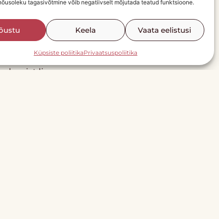
 nõusoleku tagasivõtmine võib negatiivselt mõjutada teatud funktsioone.
õustu
Keela
Vaata eelistusi
Küpsiste poliitika
Privaatsuspoliitika
 sulamist lisa samasse
tte, panne, praeahju. Kui