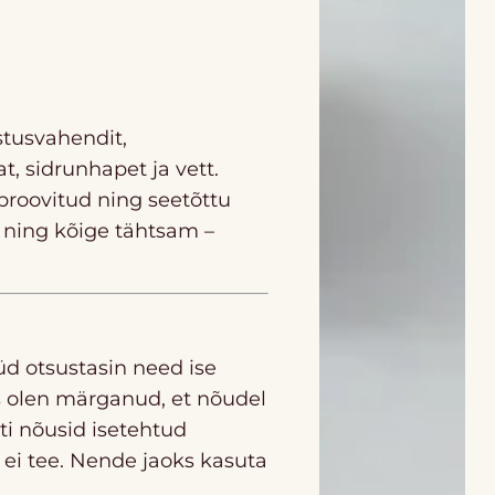
stusvahendit,
t, sidrunhapet ja vett.
proovitud ning seetõttu
 ning kõige tähtsam –
d otsustasin need ise
s olen märganud, et nõudel
ti nõusid isetehtud
ei tee. Nende jaoks kasuta