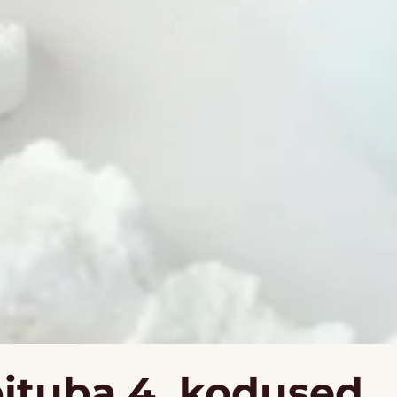
ituba 4, kodused