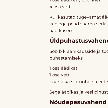
1 osa äädikat (10 % line)
4 osa vett
Kui kasutad tugevamat ääd
keelega pead saama seda ve
äädikasem.
Üldpuhastusvahen
Sobib kraanikausside ja t
puhastamiseks
1 osa äädikat
1 osa vett
paar tilka sidrunheina eeter
Sega äädikas ja vesi pihusti
Nõudepesuvahend 