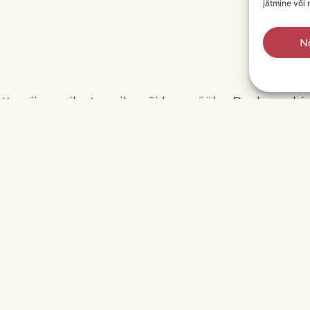
jätmine või
N
te nii paariks tunniks või kogu ööks. Peale seebi
nu nõudepesu vahend käsitsi pesuks ongi valmis.
epesu vahendit
 Kasuta küürimiseks eriti määrdunud pindasid, po
is jäta pinnad vahendiga mõneks ajaks seisma.