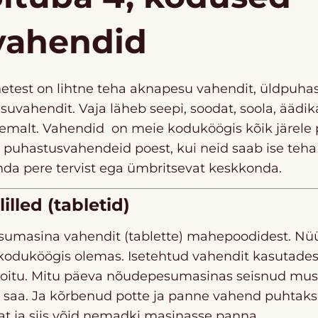
vahendid
netest on lihtne teha aknapesu vahendit, üldpuha
vahendit. Vaja läheb seepi, soodat, soola, äädika
emalt. Vahendid on meie koduköögis kõik järele 
a puhastusvahendeid poest, kui neid saab ise teha
da pere tervist ega ümbritsevat keskkonda.
lled (tabletid)
umasina vahendit (tablette) mahepoodidest. Nüü
n koduköögis olemas. Isetehtud vahendit kasutade
 toitu. Mitu päeva nõudepesumasinas seisnud mus
 saa. Ja kõrbenud potte ja panne vahend puhtaks 
tat ja siis võid nemadki masinasse panna.