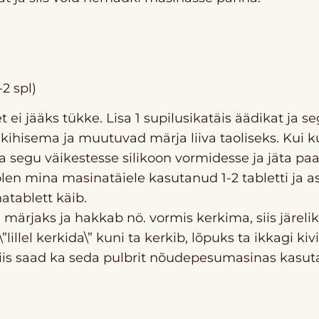
-2 spl)
t ei jääks tükke. Lisa 1 supilusikatäis äädikat ja se
hisema ja muutuvad märja liiva taoliseks. Kui ku
ta segu väikestesse silikoon vormidesse ja jäta pa
olen mina masinatäiele kasutanud 1-2 tabletti ja 
tablett käib.
märjaks ja hakkab nö. vormis kerkima, siis järeliku
 \”lillel kerkida\” kuni ta kerkib, lõpuks ta ikkagi k
siis saad ka seda pulbrit nõudepesumasinas kasut