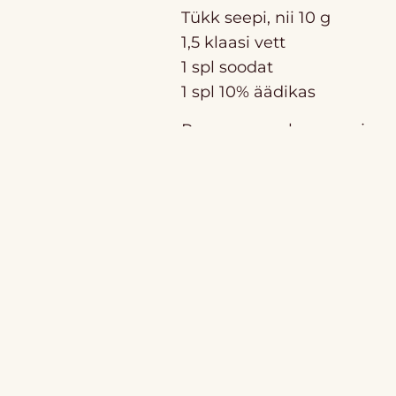
Tükk seepi, nii 10 g
1,5 klaasi vett
1 spl soodat
1 spl 10% äädikas
Pane seep sulama sooja vet
vette sooda ja äädikas. Si
Küürimispasta
1 osa isevalmsitatud nõud
1 osa soodat
Sega ainetest kokku pasta.
pinnad on väga mustad, si