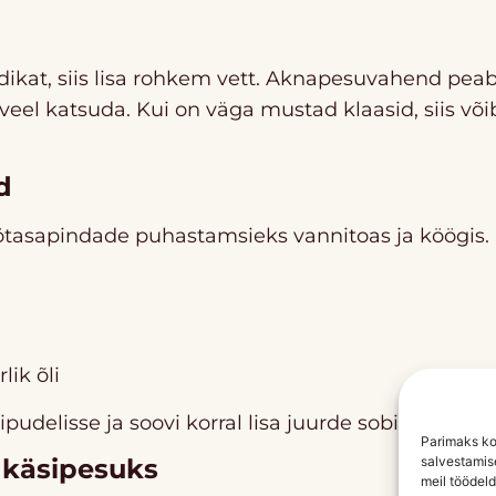
ikat, siis lisa rohkem vett. Aknapesuvahend pea
el katsuda. Kui on väga mustad klaasid, siis või
d
öötasapindade puhastamsieks vannitoas ja köögis.
lik õli
pudelisse ja soovi korral lisa juurde sobiv eeterlik õ
Parimaks ko
salvestamis
käsipesuks
meil töödel