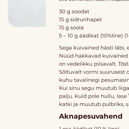
30 g soodat
15 g sidrunhapet
15 g soola
5 – 10 g äädikat (10%line) (1
Sega kuivained hästi läbi, e
Nüüd hakkavad kuivained ki
on vedelikku piisavalt. Tõs
Sõltuvalt vormi suurusest 
kuhu tavalinegi pesumasina
Kui sinu segu muutub liiga 
palju. Kuid pole hullu, lase
katki ja muutub pulbriks, 
Aknapesuvahend