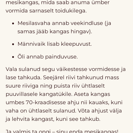
mesikangas, mida saab anuma ümber
vormida sarnaselt toidukilega.
Mesilasvaha annab veekindluse (ja
samas jääb kangas hingav).
Männivaik lisab kleepuvust.
Õli annab painduvuse.
Vala sulanud segu väikestesse vormidesse ja
lase tahkuda. Seejärel riivi tahkunud mass
suure riiviga ning puista riiv ühtlaselt
puuvillasele kangatükile. Aseta kangas
umbes 70-kraadisesse ahju nii kauaks, kuni
vaha on ühtlaselt sulanud. Võta ahjust välja
ja lehvita kangast, kuni see tahkub.
Ja valmis ta ongi – sinu enda mesikangas!