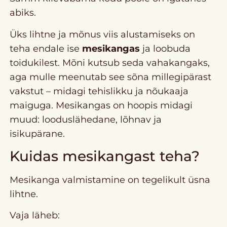
abiks.
Üks lihtne ja mõnus viis alustamiseks on
teha endale ise
mesikangas
ja loobuda
toidukilest. Mõni kutsub seda vahakangaks,
aga mulle meenutab see sõna millegipärast
vakstut – midagi tehislikku ja nõukaaja
maiguga. Mesikangas on hoopis midagi
muud: looduslähedane, lõhnav ja
isikupärane.
Kuidas mesikangast teha?
Mesikanga valmistamine on tegelikult üsna
lihtne.
Vaja läheb: