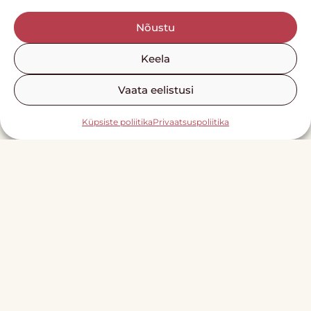
kaussi või taldrikut katma,
Nõustu
turule või poodi kaasa võtmiseks.
Keela
Mõtle korraks, kui palju kilekotte näiteks
Vaata eelistusi
Nõmme turul päevas kasutatakse. Uurisin
kord turumüüjatelt – üks arvas, et parematel
Küpsiste poliitika
Privaatsuspoliitika
päevadel kulub tal umbes 400 väikest
kilekotti. Teine tellib kuus 2600 plastkarpi ja
1000 kilekotti!
See on päris hirmutav number.
Minule annab küll hea tunde teadmine, et
minu arvelt saavad turutädid oma arvestusse
teha miinus ühe. Minul on oma disainitud
mesikangas alati kaasas.