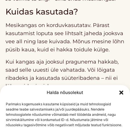
Kuidas kasutada?
Mesikangas on korduvkasutatav. Pärast
kasutamist loputa see lihtsalt jaheda jooksva
vee all ning lase kuivada. Mõnus mesine lõhn
püsib kaua, kuid ei hakka toidule külge.
Kui kangas aja jooksul pragunema hakkab,
saad selle uuesti üle vahatada. Või lõigata
ribadeks ja kasutada süüteribadena – nii ei
lähe midagi raisku.
Halda nõusolekut
Mesikanga kasutusvõimalusi on palju:
Parimaks kogemuseks kasutame küpsiseid ja muid tehnoloogiaid
seadme teabe salvestamiseks ja/või juurdepääsuks. Nendele
puuviljade ja juurviljade katmiseks,
tehnoloogiatele nõustumine võimaldab meil töödelda andmeid, nagu
sirvimiskäitumine või kordumatud ID-d. Nõustumata jätmine või
värske leiva hoidmiseks,
nõusoleku tagasivõtmine võib negatiivselt mõjutada teatud funktsioone.