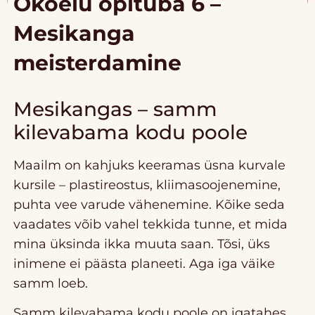
Ökoelu õpituba 6 –
Mesikanga
meisterdamine
Mesikangas – samm
kilevabama kodu poole
Maailm on kahjuks keeramas üsna kurvale
kursile – plastireostus, kliimasoojenemine,
puhta vee varude vähenemine. Kõike seda
vaadates võib vahel tekkida tunne, et mida
mina üksinda ikka muuta saan. Tõsi, üks
inimene ei päästa planeeti. Aga iga väike
samm loeb.
Samm kilevabama kodu poole on igatahes