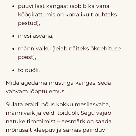
puuvillast kangast (sobib ka vana
köögirätt, mis on korralikult puhtaks
pestud),
mesilasvaha,
männivaiku (leiab näiteks ökoehituse
poest),
toiduõli.
Mida ägedama mustriga kangas, seda
vahvam lõpptulemus!
Sulata eraldi nõus kokku mesilasvaha,
männivaik ja veidi toiduõli. Segu vajab
natuke timmimist – eesmärk on saada
mõnusalt kleepuv ja samas painduv