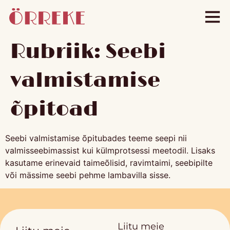
Rubriik:
Seebi
valmistamise
õpitoad
Seebi valmistamise õpitubades teeme seepi nii
valmisseebimassist kui külmprotsessi meetodil. Lisaks
kasutame erinevaid taimeõlisid, ravimtaimi, seebipilte
või mässime seebi pehme lambavilla sisse.
Liitu meie