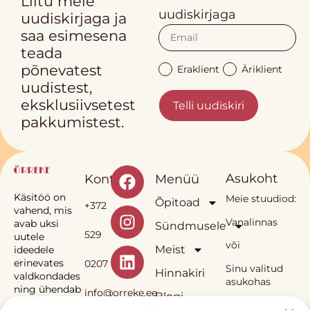
Liitu meie
uudiskirjaga
uudiskirjaga ja
saa esimesena
teada
põnevatest
Eraklient
Äriklient
uudistest,
eksklusiivsetest
Telli uudiskiri
pakkumistest.
Asukoht
Kontakt
Menüü
Käsitöö on
Meie stuudiod:
Õpitoad
+372
vahend, mis
Vanalinnas
avab uksi
Sündmusele
529
uutele
või
Meist
ideedele
erinevates
0207
Sinu valitud
Hinnakiri
valdkondades
asukohas
ning ühendab
info@orreke.ee
Blogi
inimesi.