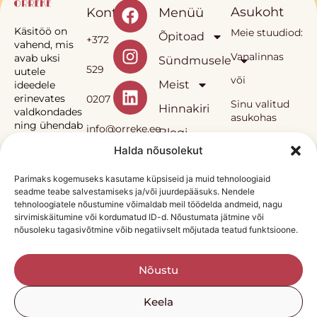
Asukoht
Kontakt
Menüü
Käsitöö on
Meie stuudiod:
Õpitoad
+372
vahend, mis
Vanalinnas
avab uksi
Sündmusele
529
uutele
või
Meist
ideedele
erinevates
0207
Sinu valitud
Hinnakiri
valdkondades
asukohas
ning ühendab
info@orreke.ee
Blogi
inimesi.
Halda nõusolekut
E-pood
Müügitingumused
Privaatsuspoliitika
Sinka
Parimaks kogemuseks kasutame küpsiseid ja muid tehnoloogiaid
seadme teabe salvestamiseks ja/või juurdepääsuks. Nendele
Örrekese
OÜ
tehnoloogiatele nõustumine võimaldab meil töödelda andmeid, nagu
õpitoad ja neis
sirvimiskäitumine või kordumatud ID-d. Nõustumata jätmine või
kasutatav
nõusoleku tagasivõtmine võib negatiivselt mõjutada teatud funktsioone.
metoodika on
Reg.
autorikaitse
all.
nr
Nõustu
12138815
Keela