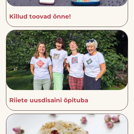
Killud toovad õnne!
Riiete uusdisaini õpituba