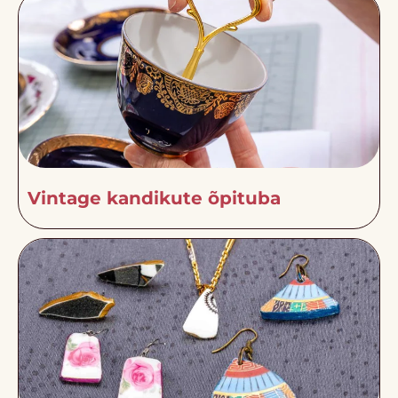
Vintage kandikute õpituba