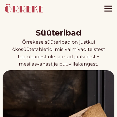
Süüteribad
Örrekese süüteribad on justkui
ökosüütetabletid, mis valmivad teistest
töötubadest üle jäänud jääkidest −
mesilasvahast ja puuvillakangast.