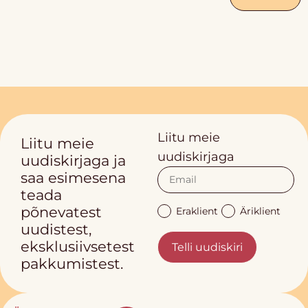
Liitu meie
Liitu meie
uudiskirjaga
uudiskirjaga ja
saa esimesena
teada
põnevatest
Eraklient
Äriklient
uudistest,
eksklusiivsetest
Telli uudiskiri
pakkumistest.