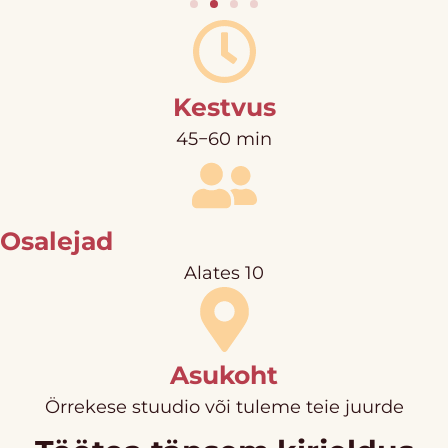
Kestvus
45−60 min
Osalejad
Alates 10
Asukoht
Örrekese stuudio või tuleme teie juurde