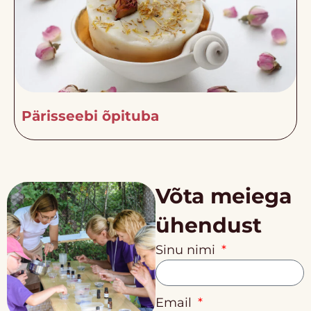
Pärisseebi õpituba
Võta meiega
ühendust
Sinu nimi
Email