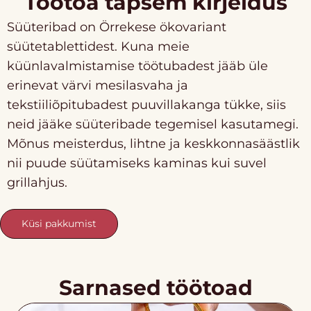
Töötoa täpsem kirjeldus
Süüteribad on Örrekese ökovariant
süütetablettidest. Kuna meie
küünlavalmistamise töötubadest jääb üle
erinevat värvi mesilasvaha ja
tekstiiliõpitubadest puuvillakanga tükke, siis
neid jääke süüteribade tegemisel kasutamegi.
Mõnus meisterdus, lihtne ja keskkonnasäästlik
nii puude süütamiseks kaminas kui suvel
grillahjus.
Küsi pakkumist
Sarnased töötoad