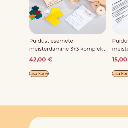
Puidust esemete
Puidu
meisterdamine 3+3 komplekt
meist
42,00
€
15,0
Lisa korvi
Lisa kor