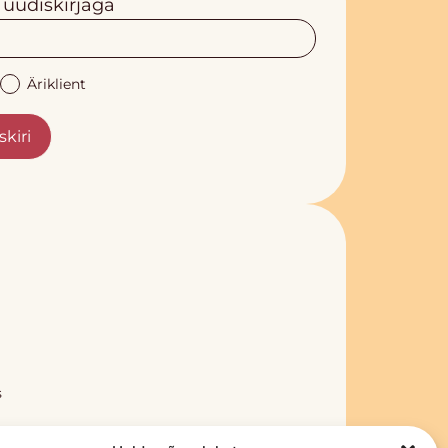
 uudiskirjaga
Äriklient
skiri
s