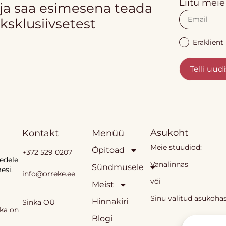
Liitu meie
 ja saa esimesena teada
ksklusiivsetest
Eraklient
Telli uudi
Asukoht
Kontakt
Menüü
Meie stuudiod:
Õpitoad
+372 529 0207
eedele
Vanalinnas
Sündmusele
esi.
info@orreke.ee
või
Meist
Sinu valitud asukoha
Hinnakiri
Sinka OÜ
ika on
Blogi