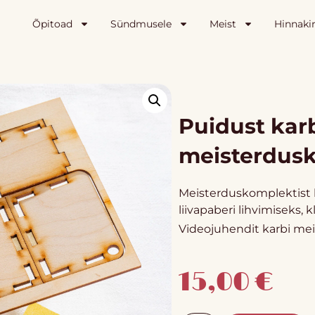
Õpitoad
Sündmusele
Meist
Hinnakir
Puidust kar
meisterdus
Meisterduskomplektist 
liivapaberi lihvimiseks, 
Videojuhendit karbi me
15,00
€