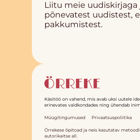
Liitu meie uudiskirjaga
põnevatest uudistest, e
pakkumistest.
Käsitöö on vahend, mis avab uksi uutele id
erinevates valdkondades ning ühendab inim
Müügitingumused
Privaatsuspoliitika
Örrekese õpitoad ja neis kasutatav metood
autorikaitse all.