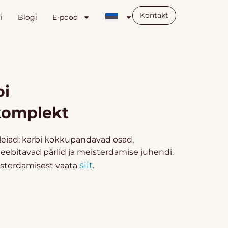
Kontakt
i
Blogi
E-pood
bi
komplekt
leiad: karbi kokkupandavad osad,
kleebitavad pärlid ja meisterdamise juhendi.
siit
isterdamisest vaata
.