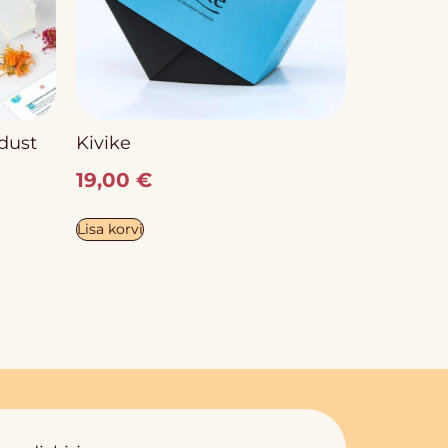
dust
Kivike
19,00
€
Lisa korvi