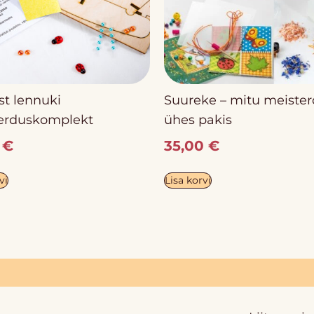
st lennuki
Suureke – mitu meister
erduskomplekt
ühes pakis
0
€
35,00
€
vi
Lisa korvi