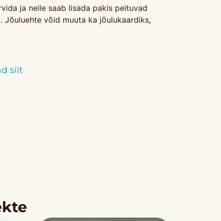
vida ja neile saab lisada pakis peituvad
b. Jõuluehte võid muuta ka jõulukaardiks,
 siit
ekte