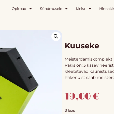
Õpitoad
Sündmusele
Meist
Hinnakir
Kuuseke
Meisterdamiskomplekt k
Pakis on: 3 kasevineerist
kleebitavad kaunistused,
Pakendist saab meisterd
19,00
€
3 laos