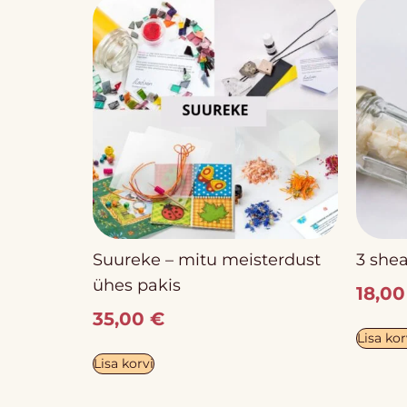
Suureke – mitu meisterdust
3 she
ühes pakis
18,0
35,00
€
Lisa kor
Lisa korvi