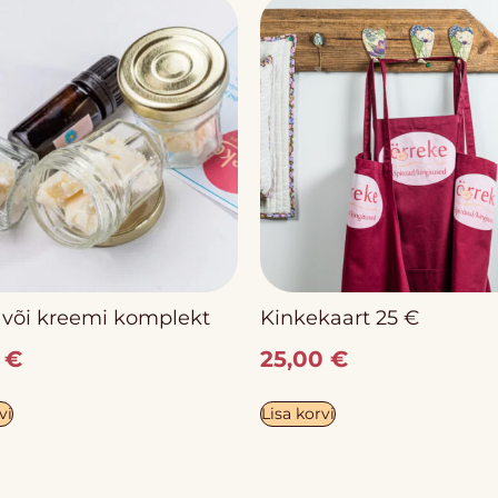
avõi kreemi komplekt
Kinkekaart 25 €
0
€
25,00
€
vi
Lisa korvi