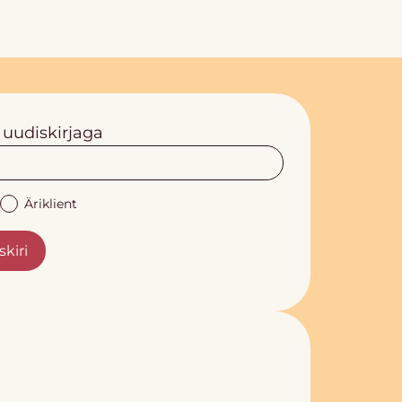
 uudiskirjaga
Äriklient
skiri