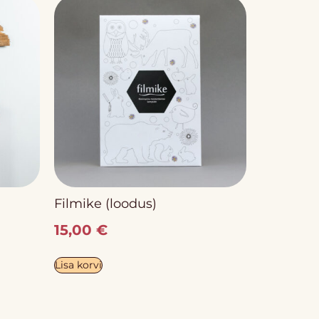
Filmike (loodus)
15,00
€
Lisa korvi