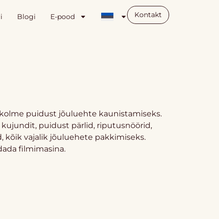
Kontakt
i
Blogi
E-pood
olme puidust jõuluehte kaunistamiseks.
 kujundit, puidust pärlid, riputusnöörid,
 kõik vajalik jõuluehete pakkimiseks.
ada filmimasina.