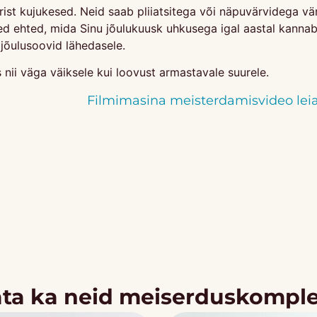
rist kujukesed. Neid saab pliiatsitega või näpuvärvidega vär
ised ehted, mida Sinu jõulukuusk uhkusega igal aastal kanna
 jõulusoovid lähedasele.
 nii väga väiksele kui loovust armastavale suurele.
Filmimasina meisterdamisvideo leiad
ta ka neid meiserduskompl