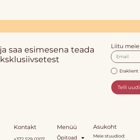
Liitu meie
 ja saa esimesena teada
ksklusiivsetest
Eraklient
Telli uudi
Asukoht
Kontakt
Menüü
Meie stuudiod:
Õpitoad
+372 529 0207