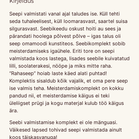
Kirjeldus
Seepi valmistati vanal ajal taludes ise. Küll tehti
seda tuhaleelisest, küll loomarasvast, saartel suisa
silgurasvast. Seebikeedu oskust hoiti au sees ja
pärandati hoolega põlvest põlve – igas talus oli
seep omamoodi kunstiteos. Seebikomplekt sobib
meisterdamiseks igaühele. Eriti tore on seepi
valmistada koos lastega, lisades seebile kuivatatud
lilli, soolaterakesi, nööpe ja miks mitte raha.
“Rahaseep” hoiab laste käed alati puhtad!
Komplektis sisaldub kõik vajalik, et oma pere seep
ise valmis teha. Meisterdamiskomplekt on kokku
pandud nii, et meisterdamise käigus ei teki
üleliigset prügi ja kogu materjal kulub töö käigus
ära.
Seebi valmistamise komplekt ei ole mänguasi.
Väikesed lapsed tohivad seepi valmistada ainult
koos täiskasvanuga!