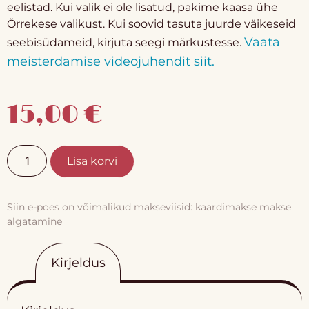
eelistad. Kui valik ei ole lisatud, pakime kaasa ühe
Örrekese valikust. Kui soovid tasuta juurde väikeseid
Vaata
seebisüdameid, kirjuta seegi märkustesse.
meisterdamise videojuhendit siit.
15,00
€
Lisa korvi
Siin e-poes on võimalikud makseviisid: kaardimakse makse
algatamine
Kirjeldus