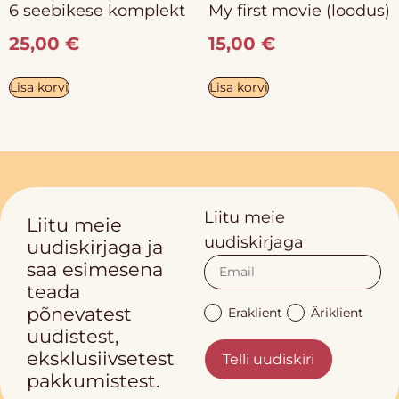
6 seebikese komplekt
My first movie (loodus)
25,00
€
15,00
€
Lisa korvi
Lisa korvi
Liitu meie
Liitu meie
uudiskirjaga
uudiskirjaga ja
saa esimesena
teada
põnevatest
Eraklient
Äriklient
uudistest,
eksklusiivsetest
Telli uudiskiri
pakkumistest.