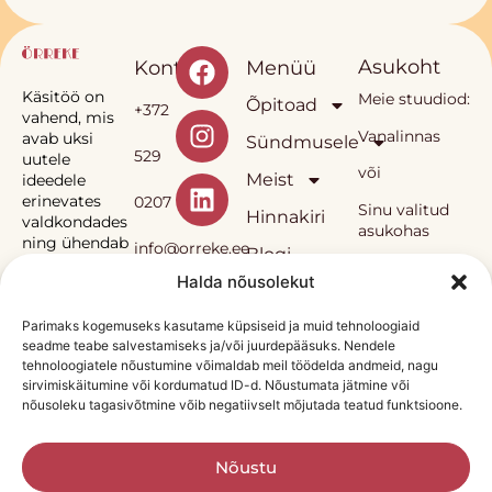
Asukoht
Kontakt
Menüü
Käsitöö on
Meie stuudiod:
Õpitoad
+372
vahend, mis
Vanalinnas
avab uksi
Sündmusele
529
uutele
või
Meist
ideedele
erinevates
0207
Sinu valitud
Hinnakiri
valdkondades
asukohas
ning ühendab
info@orreke.ee
Blogi
inimesi.
Halda nõusolekut
E-pood
Müügitingumused
Privaatsuspoliitika
Sinka
Parimaks kogemuseks kasutame küpsiseid ja muid tehnoloogiaid
seadme teabe salvestamiseks ja/või juurdepääsuks. Nendele
Örrekese
OÜ
tehnoloogiatele nõustumine võimaldab meil töödelda andmeid, nagu
õpitoad ja neis
sirvimiskäitumine või kordumatud ID-d. Nõustumata jätmine või
kasutatav
nõusoleku tagasivõtmine võib negatiivselt mõjutada teatud funktsioone.
metoodika on
Reg.
autorikaitse
all.
nr
Nõustu