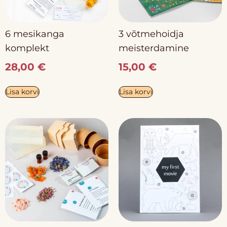
6 mesikanga
3 võtmehoidja
komplekt
meisterdamine
28,00
€
15,00
€
Lisa korvi
Lisa korvi