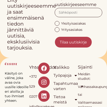
uutiskirjeeseemme
uutiskirjeeseemme
ja saat
ensimmäisenä
tiedon
Yksityisasiakas
jännittäviä
Yritysasiakas
uutisia,
eksklusiivisia
Tilaa uutiskirje
tarjouksia.
Sijainti
Yhteystiedot
Valikko
Käsityö on
Meidän
Työpajoja
+372
väline, joka
studiot:
avaa ovia
Tapahtumaa
529
Vanhassakaupung
uusille ideoille
varten
eri aloilla ja
tai
tuo ihmiset
0207
Tietoa
yhteen.
meistä
Valitsemassasi
info@orreke.ee