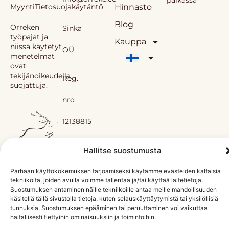
paikassa
Hinnasto
Myyntitarjoukset
Tietosuojakäytäntö
Blog
Örreken
Sinka
työpajat ja
Kauppa
niissä käytetyt
OÜ
menetelmät
ovat
tekijänoikeudella
Reg.
suojattuja.
nro
12138815
Hallitse suostumusta
Parhaan käyttökokemuksen tarjoamiseksi käytämme evästeiden kaltaisia
tekniikoita, joiden avulla voimme tallentaa ja/tai käyttää laitetietoja.
Suostumuksen antaminen näille tekniikoille antaa meille mahdollisuuden
käsitellä tällä sivustolla tietoja, kuten selauskäyttäytymistä tai yksilöllisiä
tunnuksia. Suostumuksen epääminen tai peruuttaminen voi vaikuttaa
haitallisesti tiettyihin ominaisuuksiin ja toimintoihin.