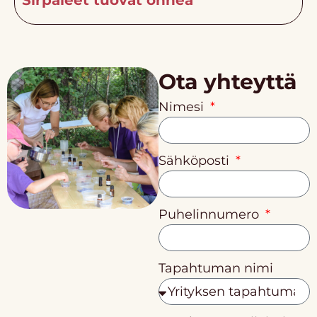
Sirpaleet tuovat onnea
Ota yhteyttä
Nimesi
Sähköposti
Puhelinnumero
Tapahtuman nimi